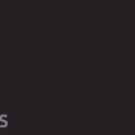
 tumšo alus cienītājus.
S