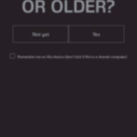
OR OLDER?
Not yet
Yes
ksus
Aldaris Medalus
Al
Remember me on this device
(don’t tick if this is a shared computer)
%
Lāgers
4%
L