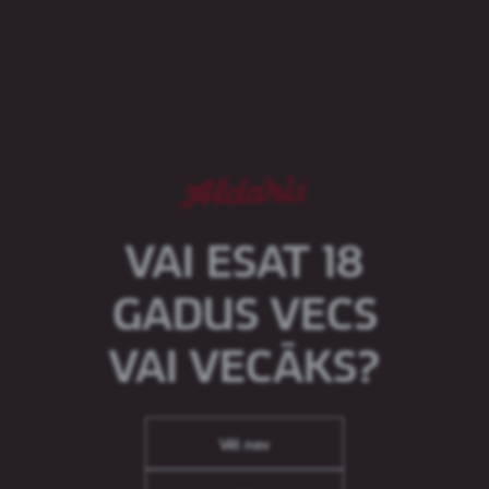
un grūtniecēm, jo tam ir zems sāls saturs un sastāvā
esošās minerālvielas tiek pievienotas atbilstošā
daudzumā un nekaitē organismam.
Sudraba jonu pievienošana ūdenim neitralizē
aptuveni 650 dažādu baktērijas un vīrusu - sudrabā
dzidrināts ūdens palīdzot stiprināt organisma
imūnsistēmu un ūdenim saglabājas svaiga garša.
Produkts pieejams sekojošā iepakojumā:
VAI ESAT 18
PET, 0,5 L
PET, 1,5 L
GADUS VECS
VAI VECĀKS?
Vēl nav