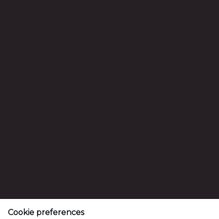
Dzēriena veids
A/S Aldaris
Tvaika iela 44, Rīga,
LV-1005, Latvija
Cookie preferences
Phone: (+371) 67023200