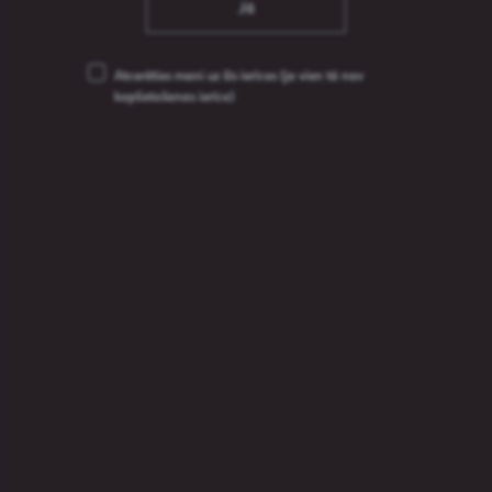
Jā
Atcerēties mani uz šīs ierīces
(ja vien tā nav
koplietošanas ierīce)
Vichy Classique Still
Ūdens
Meklēt
Meklēt produktu
produktu
Meklēt